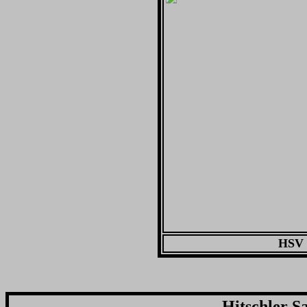
HSV 
Hitschler S