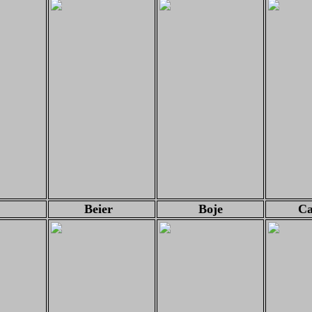
nck
Beier
Boje
Ca