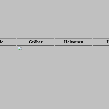
de
Gröber
Halvorsen
H